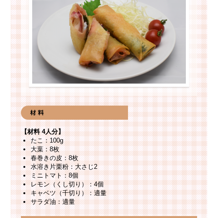
【材料 4人分】
たこ：100g
大葉：8枚
春巻きの皮：8枚
水溶き片栗粉：大さじ2
ミニトマト：8個
レモン（くし切り）：4個
キャベツ（千切り）：適量
サラダ油：適量