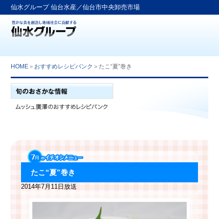
仙水グループ 仙台水産／仙台市中央卸売市場
HOME
＞
おすすめレシピバンク
＞たこ“夏”巻き
たこ“夏”巻き
2014年7月11日放送