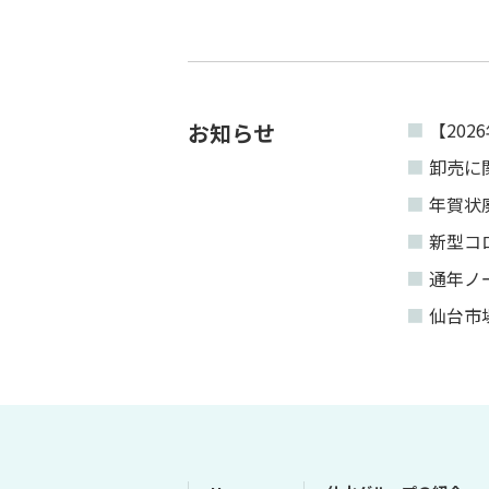
お知らせ
■
【20
■
卸売に
■
年賀状
■
新型コ
■
通年ノ
■
仙台市