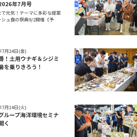
2026年7月号
なで元気！テーマに多彩な提案
シュ食の祭典9/2開催《予
年7月24日(金)
番！土用ウナギ＆シジミ
暑を乗りきろう！
年7月14日(火)
グループ海洋環境セミナ
を開く