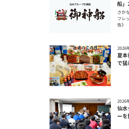
船」
さか
フレッ
告》
2026
夏本
で猛
2026
仙水
ー