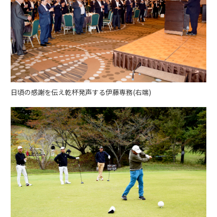
日頃の感謝を伝え乾杯発声する伊藤専務(右端)