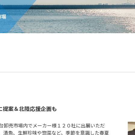
に提案＆北陸応援企画も
台卸売市場内でメーカー様１２０社に出展いただ
、漬魚、生鮮珍味や惣菜など、季節を意識した春夏