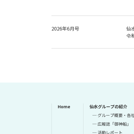
2026年6月号
仙
令
Home
仙水グループの紹介
─ グループ概要・各
─ 広報誌「御神船」
─ 活動レポート