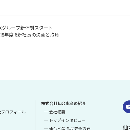
水グループ新体制スタート
和8年度 6新社長の決意と抱負
株式会社仙台水産の紹介
社プロフィール
─ 会社概要
─ トップインタビュー
─ 仙台水産 食品安全方針